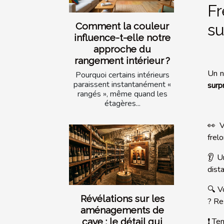
Fr
su
Comment la couleur
influence-t-elle notre
approche du
rangement intérieur ?
Un n
Pourquoi certains intérieurs
paraissent instantanément «
surp
rangés », même quand les
étagères...
👀 V
frel
👂 U
dist
🔍 V
Révélations sur les
? Re
aménagements de
cave : le détail qui
❗ Te