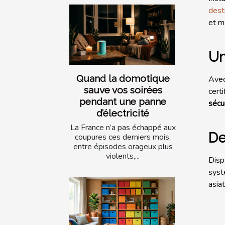
dest
et m
Un
Quand la domotique
Avec
sauve vos soirées
cert
pendant une panne
sécu
d’électricité
La France n’a pas échappé aux
De
coupures ces derniers mois,
entre épisodes orageux plus
violents,...
Dis
syst
asia