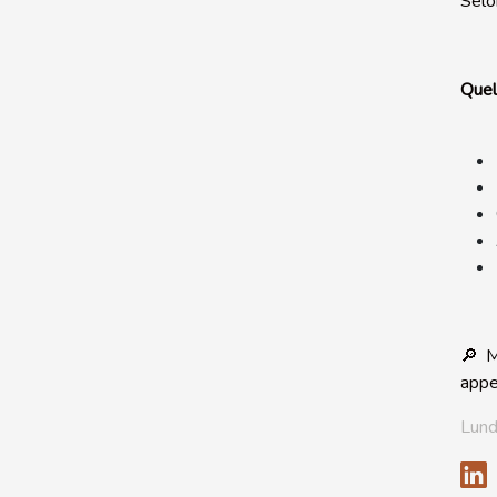
Selon
Quel
🔎 M
appe
Lund