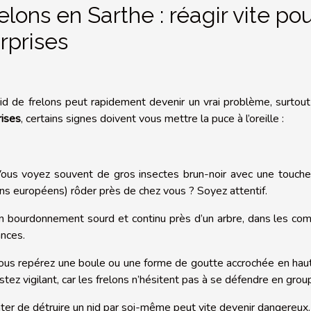
elons en Sarthe : réagir vite po
rprises
id de frelons peut rapidement devenir un vrai problème, surtou
rises
, certains signes doivent vous mettre la puce à l’oreille :
ous voyez souvent de gros insectes brun-noir avec une touche o
ons européens) rôder près de chez vous ? Soyez attentif.
n bourdonnement sourd et continu près d’un arbre, dans les com
ances.
ous repérez une boule ou une forme de goutte accrochée en haut
stez vigilant, car les frelons n’hésitent pas à se défendre en gro
nter de détruire un nid par soi-même peut vite devenir dangereux.