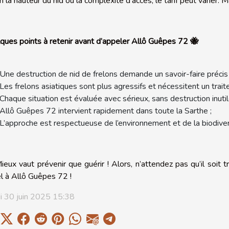
 la hauteur du nid ou la complexité d’accès, le tarif peut varier. M
ques points à retenir avant d’appeler Allô Guêpes 72 🐝
Une destruction de nid de frelons demande un savoir-faire précis 
Les frelons asiatiques sont plus agressifs
et nécessitent un trait
Chaque situation est évaluée avec sérieux, sans destruction inutil
Allô Guêpes 72 intervient rapidement dans toute la Sarthe ;
L’approche est respectueuse de l’environnement et de la biodiver
ieux vaut prévenir que guérir ! Alors, n’attendez pas qu’il soit t
l à Allô Guêpes 72 !
i 30 juin 2025 15:38