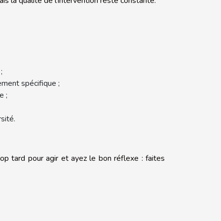
ais la qualité de l’intervention reste constante.
;
ement spécifique ;
e ;
sité.
rop tard pour agir et ayez le bon réflexe : faites