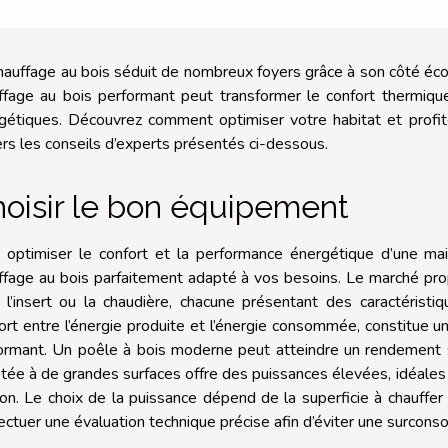
hauffage au bois séduit de nombreux foyers grâce à son côté é
ffage au bois performant peut transformer le confort thermiq
gétiques. Découvrez comment optimiser votre habitat et profi
ers les conseils d’experts présentés ci-dessous.
oisir le bon équipement
 optimiser le confort et la performance énergétique d’une mais
ffage au bois parfaitement adapté à vos besoins. Le marché prop
, l’insert ou la chaudière, chacune présentant des caractérist
ort entre l’énergie produite et l’énergie consommée, constitue u
ormant. Un poêle à bois moderne peut atteindre un rendement s
tée à de grandes surfaces offre des puissances élevées, idéales
on. Le choix de la puissance dépend de la superficie à chauffe
fectuer une évaluation technique précise afin d’éviter une surc