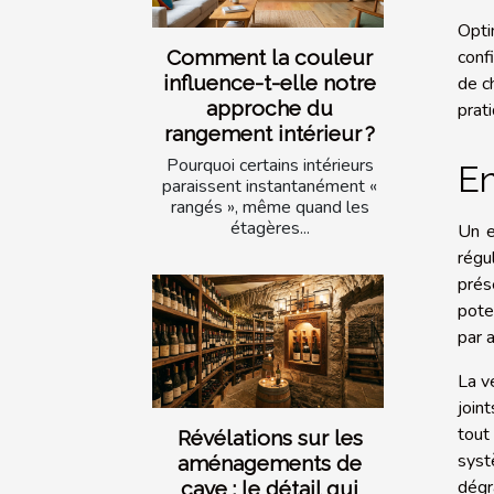
Opti
conf
Comment la couleur
influence-t-elle notre
de c
approche du
prat
rangement intérieur ?
Pourquoi certains intérieurs
En
paraissent instantanément «
rangés », même quand les
étagères...
Un e
régu
prés
pote
par a
La v
join
tout
Révélations sur les
syst
aménagements de
dégr
cave : le détail qui