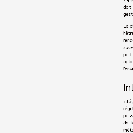
doit
gest
Le c
hêtr
rend
souv
perf
opti
l’en
In
Inté
régu
poss
de l
mété