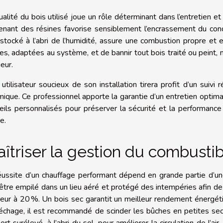
ualité du bois utilisé joue un rôle déterminant dans l’entretien 
enant des résines favorise sensiblement l’encrassement du cond
 stocké à l’abri de l’humidité, assure une combustion propre et e
les, adaptées au système, et de bannir tout bois traité ou peint, no
ieur.
 utilisateur soucieux de son installation tirera profit d’un suiv
mique. Ce professionnel apporte la garantie d’un entretien optima
eils personnalisés pour préserver la sécurité et la performanc
e.
îtriser la gestion du combusti
éussite d’un chauffage performant dépend en grande partie d’un
 être empilé dans un lieu aéré et protégé des intempéries afin de
rieur à 20 %. Un bois sec garantit un meilleur rendement énergéti
échage, il est recommandé de scinder les bûches en petites sec
ort surélevé, à l’abri du sol, pour améliorer la circulation de l’ai