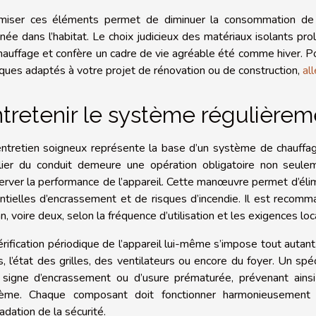
miser ces éléments permet de diminuer la consommation de b
inée dans l’habitat. Le choix judicieux des matériaux isolants pro
hauffage et confère un cadre de vie agréable été comme hiver. Pou
iques adaptés à votre projet de rénovation ou de construction,
all
tretenir le système régulièrem
ntretien soigneux représente la base d’un système de chauffa
lier du conduit demeure une opération obligatoire non seulem
erver la performance de l’appareil. Cette manœuvre permet d’éli
ntielles d’encrassement et de risques d’incendie. Il est recom
n, voire deux, selon la fréquence d’utilisation et les exigences loc
érification périodique de l’appareil lui-même s’impose tout autant
ts, l’état des grilles, des ventilateurs ou encore du foyer. Un s
 signe d’encrassement ou d’usure prématurée, prévenant ains
ème. Chaque composant doit fonctionner harmonieusement 
adation de la sécurité.