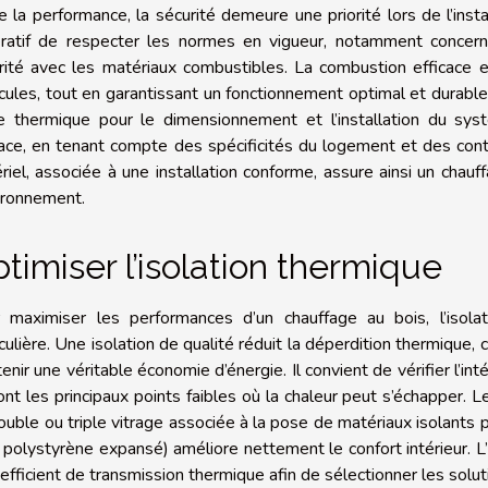
e la performance, la sécurité demeure une priorité lors de l’insta
ratif de respecter les normes en vigueur, notamment concern
rité avec les matériaux combustibles. La combustion efficace e
icules, tout en garantissant un fonctionnement optimal et durable
e thermique pour le dimensionnement et l’installation du systè
cace, en tenant compte des spécificités du logement et des con
riel, associée à une installation conforme, assure ainsi un cha
vironnement.
timiser l’isolation thermique
 maximiser les performances d’un chauffage au bois, l’isola
iculière. Une isolation de qualité réduit la déperdition thermique,
enir une véritable économie d’énergie. Il convient de vérifier l’int
ont les principaux points faibles où la chaleur peut s’échapper.
ouble ou triple vitrage associée à la pose de matériaux isolants p
, polystyrène expansé) améliore nettement le confort intérieur. 
oefficient de transmission thermique afin de sélectionner les solut