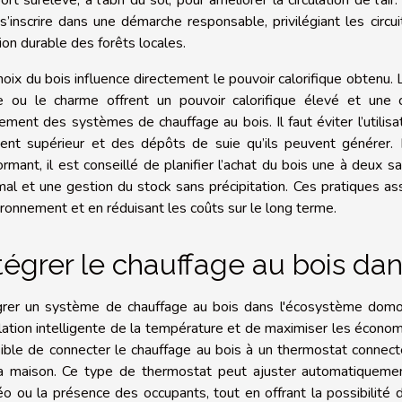
 s’inscrire dans une démarche responsable, privilégiant les cir
ion durable des forêts locales.
hoix du bois influence directement le pouvoir calorifique obtenu.
e ou le charme offrent un pouvoir calorifique élevé et une 
ement des systèmes de chauffage au bois. Il faut éviter l’utilisa
ent supérieur et des dépôts de suie qu’ils peuvent générer. 
ormant, il est conseillé de planifier l’achat du bois une à deux 
mal et une gestion du stock sans précipitation. Ces pratiques a
vironnement et en réduisant les coûts sur le long terme.
tégrer le chauffage au bois da
grer un système de chauffage au bois dans l'écosystème domo
lation intelligente de la température et de maximiser les économie
ible de connecter le chauffage au bois à un thermostat conne
a maison. Ce type de thermostat peut ajuster automatiquement
o ou la présence des occupants, tout en offrant la possibilité