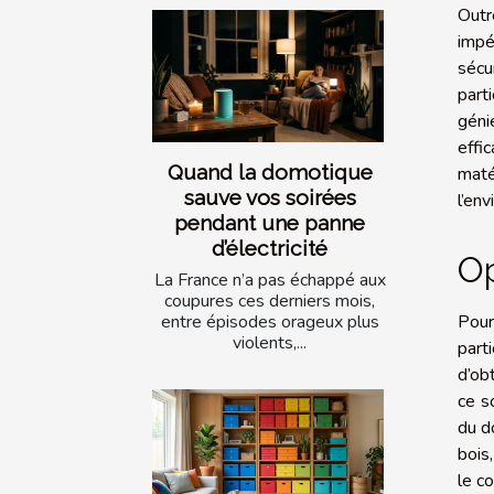
Outr
impé
sécu
part
géni
effi
Quand la domotique
maté
sauve vos soirées
l’en
pendant une panne
d’électricité
Op
La France n’a pas échappé aux
coupures ces derniers mois,
Pour
entre épisodes orageux plus
violents,...
part
d’obt
ce s
du d
bois
le c