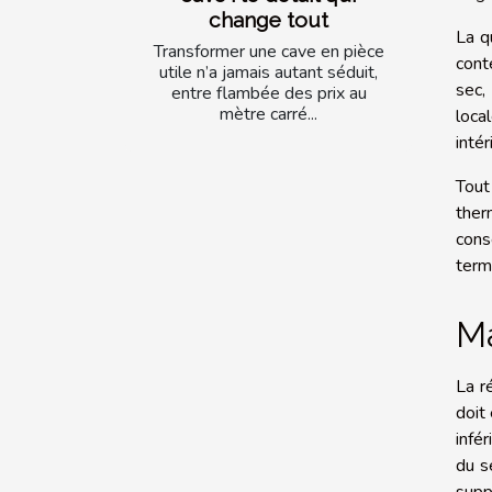
change tout
La q
Transformer une cave en pièce
cont
utile n’a jamais autant séduit,
sec,
entre flambée des prix au
mètre carré...
loca
intér
Tout
ther
cons
term
Ma
La r
doit
infé
du s
supp