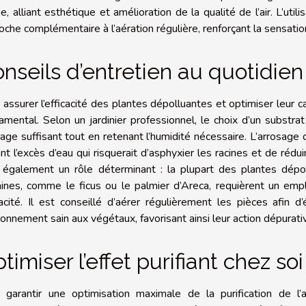
ie, alliant esthétique et amélioration de la qualité de l’air. L’uti
oche complémentaire à l’aération régulière, renforçant la sensati
nseils d’entretien au quotidien
 assurer l’efficacité des plantes dépolluantes et optimiser leur cap
amental. Selon un jardinier professionnel, le choix d’un substrat
nage suffisant tout en retenant l’humidité nécessaire. L’arrosag
nt l’excès d’eau qui risquerait d’asphyxier les racines et de réduire
 également un rôle déterminant : la plupart des plantes dépol
aines, comme le ficus ou le palmier d’Areca, requièrent un emp
cacité. Il est conseillé d’aérer régulièrement les pièces afin d’
ronnement sain aux végétaux, favorisant ainsi leur action dépurativ
timiser l’effet purifiant chez soi
 garantir une optimisation maximale de la purification de l’ai