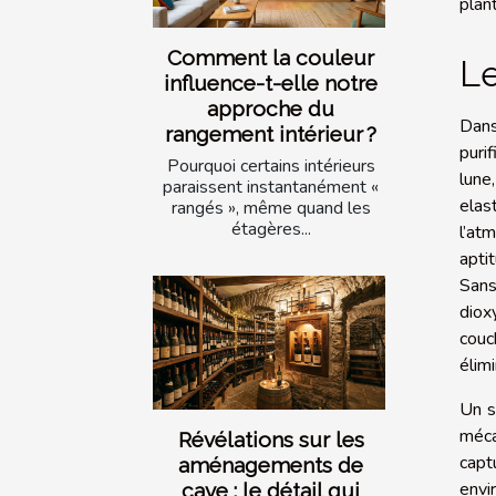
plan
Comment la couleur
Le
influence-t-elle notre
approche du
Dans
rangement intérieur ?
puri
Pourquoi certains intérieurs
lune
paraissent instantanément «
elas
rangés », même quand les
étagères...
l’at
apti
Sans
diox
couc
élim
Un s
méca
Révélations sur les
capt
aménagements de
envi
cave : le détail qui