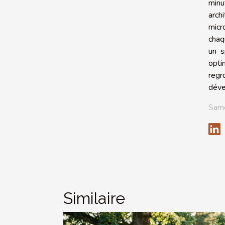
minu
arch
micr
chaq
un s
opti
regr
déve
Same
Similaire