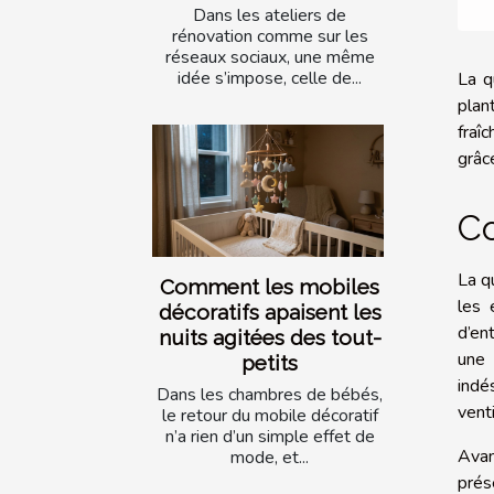
Dans les ateliers de
rénovation comme sur les
réseaux sociaux, une même
idée s’impose, celle de...
La q
plan
fraî
grâce
Co
La q
Comment les mobiles
les 
décoratifs apaisent les
d’en
nuits agitées des tout-
une 
petits
indé
Dans les chambres de bébés,
venti
le retour du mobile décoratif
n’a rien d’un simple effet de
Avan
mode, et...
prés