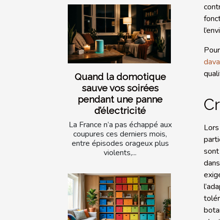
cont
fonc
l’en
Pour
dava
qual
Quand la domotique
sauve vos soirées
pendant une panne
Cr
d’électricité
La France n’a pas échappé aux
Lors
coupures ces derniers mois,
part
entre épisodes orageux plus
sont
violents,...
dans
exig
l’ad
tolé
bota