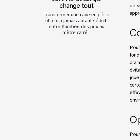
change tout
de v
appr
Transformer une cave en pièce
utile n’a jamais autant séduit,
entre flambée des prix au
Co
mètre carré...
Pour
fond
drai
évita
joue
cert
effi
envi
Op
Pour