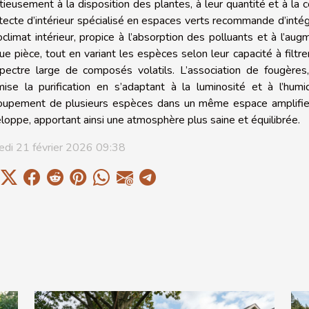
tieusement à la disposition des plantes, à leur quantité et à l
itecte d’intérieur spécialisé en espaces verts recommande d’intég
oclimat intérieur, propice à l’absorption des polluants et à l’au
ue pièce, tout en variant les espèces selon leur capacité à filtr
pectre large de composés volatils. L’association de fougères
mise la purification en s’adaptant à la luminosité et à l’h
oupement de plusieurs espèces dans un même espace amplifie le
loppe, apportant ainsi une atmosphère plus saine et équilibrée.
di 21 février 2026 09:38