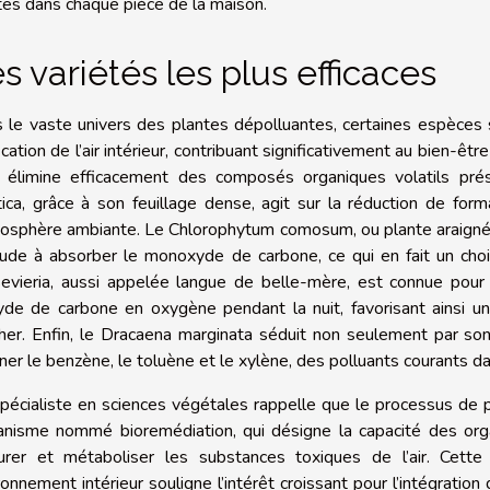
tes dans chaque pièce de la maison.
s variétés les plus efficaces
 le vaste univers des plantes dépolluantes, certaines espèces 
fication de l’air intérieur, contribuant significativement au bien-ê
, élimine efficacement des composés organiques volatils p
tica, grâce à son feuillage dense, agit sur la réduction de for
mosphère ambiante. Le Chlorophytum comosum, ou plante araignée, 
tude à absorber le monoxyde de carbone, ce qui en fait un choi
evieria, aussi appelée langue de belle-mère, est connue pour
yde de carbone en oxygène pendant la nuit, favorisant ainsi 
her. Enfin, le Dracaena marginata séduit non seulement par son
iner le benzène, le toluène et le xylène, des polluants courants d
pécialiste en sciences végétales rappelle que le processus de p
nisme nommé bioremédiation, qui désigne la capacité des organ
urer et métaboliser les substances toxiques de l’air. Cette
ronnement intérieur souligne l’intérêt croissant pour l’intégrati