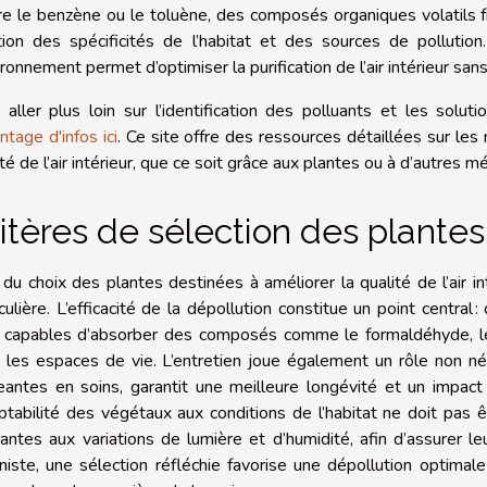
re le benzène ou le toluène, des composés organiques volatils f
tion des spécificités de l’habitat et des sources de polluti
vironnement permet d’optimiser la purification de l’air intérieur sa
 aller plus loin sur l’identification des polluants et les soluti
ntage d'infos ici
. Ce site offre des ressources détaillées sur les
ité de l’air intérieur, que ce soit grâce aux plantes ou à d’autre
itères de sélection des plantes
 du choix des plantes destinées à améliorer la qualité de l’air in
iculière. L’efficacité de la dépollution constitue un point central
 capables d’absorber des composés comme le formaldéhyde, l
 les espaces de vie. L’entretien joue également un rôle non nég
eantes en soins, garantit une meilleure longévité et un impact
aptabilité des végétaux aux conditions de l’habitat ne doit pas ê
rantes aux variations de lumière et d’humidité, afin d’assurer le
niste, une sélection réfléchie favorise une dépollution optimale 