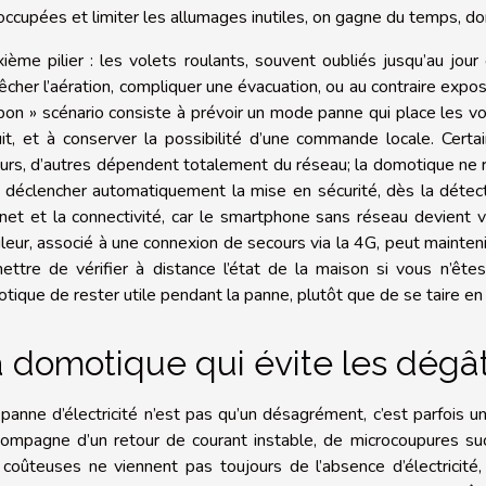
occupées et limiter les allumages inutiles, on gagne du temps, donc
ième pilier : les volets roulants, souvent oubliés jusqu’au jou
cher l’aération, compliquer une évacuation, ou au contraire exposer
 bon » scénario consiste à prévoir un mode panne qui place les 
uit, et à conserver la possibilité d’une commande locale. Cer
urs, d’autres dépendent totalement du réseau; la domotique ne r
 déclencher automatiquement la mise en sécurité, dès la détectio
rnet et la connectivité, car le smartphone sans réseau devient 
leur, associé à une connexion de secours via la 4G, peut maintenir
ettre de vérifier à distance l’état de la maison si vous n’ête
tique de rester utile pendant la panne, plutôt que de se taire e
 domotique qui évite les dégâ
panne d’électricité n’est pas qu’un désagrément, c’est parfois 
compagne d’un retour de courant instable, de microcoupures s
 coûteuses ne viennent pas toujours de l’absence d’électricité