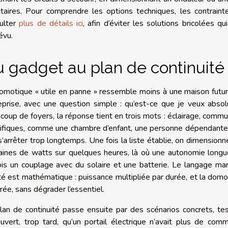
ritaires. Pour comprendre les options techniques, les contrain
ulter
plus de détails ici
, afin d’éviter les solutions bricolées q
évu.
 gadget au plan de continuité
omotique « utile en panne » ressemble moins à une maison futur
eprise, avec une question simple : qu’est-ce que je veux abs
coup de foyers, la réponse tient en trois mots : éclairage, commun
ifiques, comme une chambre d’enfant, une personne dépendante, u
s’arrêter trop longtemps. Une fois la liste établie, on dimensionn
aines de watts sur quelques heures, là où une autonomie longue
ois un couplage avec du solaire et une batterie. Le langage mar
ité est mathématique : puissance multipliée par durée, et la domot
urée, sans dégrader l’essentiel.
lan de continuité passe ensuite par des scénarios concrets, te
uvert, trop tard, qu’un portail électrique n’avait plus de c