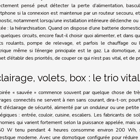
ectement pensé peut détecter la perte d’alimentation, basc
tphone si la connexion est maintenue par un routeur secouru, et c
nostic, notamment lorsqu’une installation intérieure déclenche ou
tée : la hiérarchisation. Quand on dispose d’une batterie domest
quelques circuits, encore faut-il choisir quoi alimenter, et dans qu
ts roulants, pompe de relevage, et parfois le chauffage ou l
trique même si l’énergie principale est le gaz. La domotique
et d’établir des priorités, de couper ce qui n’est pas vital, et de 
lairage, volets, box : le trio vital
oirée « sauvée » commence souvent par quelque chose de très 
irages connectés ne servent à rien sans courant, dira-t-on; pourta
uit d’éclairage de sécurité, alimenté par un onduleur ou une petit
tégiques : entrée, couloir, cuisine, escaliers. Les fabricants de 
nomies qui varient fortement selon la puissance appelée, mais u
0 W tenu pendant 4 heures consomme environ 200 Wh, soit
stique moderne. Avec une domotique configurée pour réduire a