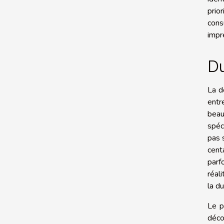
prio
cons
impr
Du
La d
entr
beau
spéc
pas 
cent
parf
réal
la d
Le p
déco