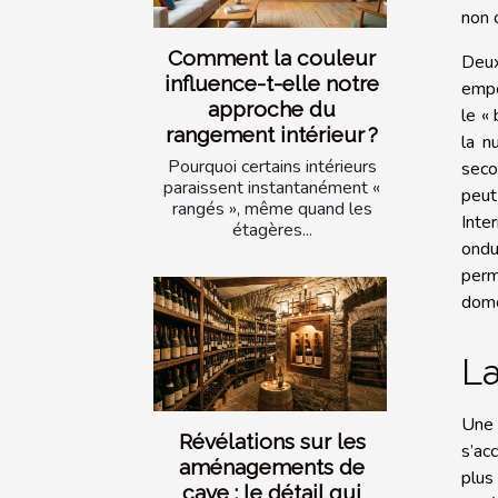
non 
Comment la couleur
Deux
influence-t-elle notre
empê
approche du
le «
rangement intérieur ?
la n
Pourquoi certains intérieurs
seco
paraissent instantanément «
peut
rangés », même quand les
Inte
étagères...
ondu
perm
domo
La
Une 
Révélations sur les
s’ac
aménagements de
plus
cave : le détail qui