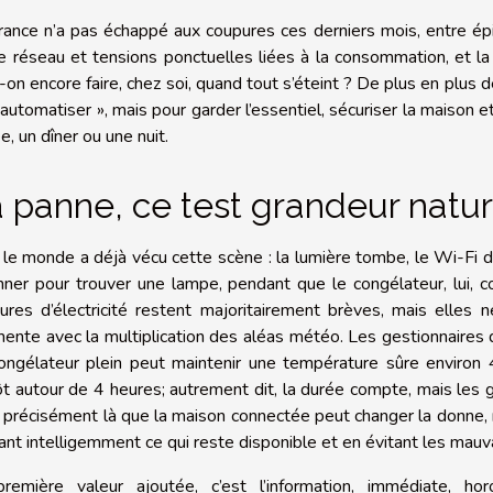
rance n’a pas échappé aux coupures ces derniers mois, entre épi
le réseau et tensions ponctuelles liées à la consommation, et l
-on encore faire, chez soi, quand tout s’éteint ? De plus en plus 
 automatiser », mais pour garder l’essentiel, sécuriser la maison
e, un dîner ou une nuit.
 panne, ce test grandeur natu
 le monde a déjà vécu cette scène : la lumière tombe, le Wi-Fi disp
nner pour trouver une lampe, pendant que le congélateur, lui,
ures d’électricité restent majoritairement brèves, mais elles 
ente avec la multiplication des aléas météo. Les gestionnaires d
ongélateur plein peut maintenir une température sûre environ 48
ôt autour de 4 heures; autrement dit, la durée compte, mais les g
t précisément là que la maison connectée peut changer la donne, no
tant intelligemment ce qui reste disponible et en évitant les mauv
remière valeur ajoutée, c’est l’information, immédiate, h