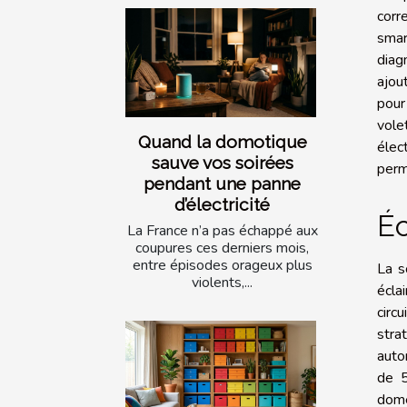
corr
smar
diag
ajou
pour 
vole
Quand la domotique
élec
sauve vos soirées
perm
pendant une panne
d’électricité
Éc
La France n’a pas échappé aux
coupures ces derniers mois,
entre épisodes orageux plus
La s
violents,...
écla
circ
stra
auto
de 5
dome