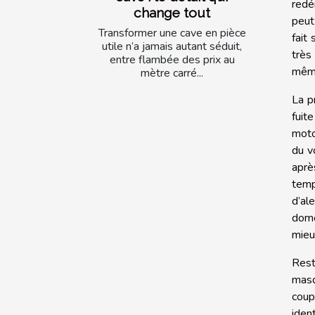
redé
change tout
peut
Transformer une cave en pièce
fait
utile n’a jamais autant séduit,
très
entre flambée des prix au
mêm
mètre carré...
La p
fuit
moto
du v
aprè
temp
d’al
dome
mieu
Rest
masq
coup
iden