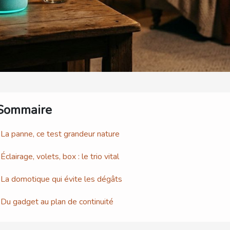
Sommaire
La panne, ce test grandeur nature
Éclairage, volets, box : le trio vital
La domotique qui évite les dégâts
Du gadget au plan de continuité