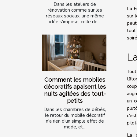
Dans les ateliers de
La F
rénovation comme sur les
sur 
réseaux sociaux, une même
idée s’impose, celle de...
peut
tout
soiré
La
Tout
tâto
Comment les mobiles
coup
décoratifs apaisent les
augm
nuits agitées des tout-
petits
un c
plut
Dans les chambres de bébés,
le retour du mobile décoratif
c’es
n’a rien d’un simple effet de
pilo
mode, et...
La p