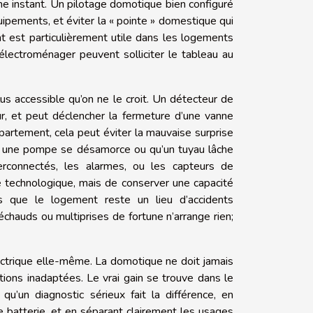
e instant. Un pilotage domotique bien configuré
ipements, et éviter la « pointe » domestique qui
nt est particulièrement utile dans les logements
électroménager peuvent solliciter le tableau au
us accessible qu’on ne le croit. Un détecteur de
ur, et peut déclencher la fermeture d’une vanne
ppartement, cela peut éviter la mauvaise surprise
nd une pompe se désamorce ou qu’un tuyau lâche
rconnectés, les alarmes, ou les capteurs de
se technologique, mais de conserver une capacité
eurs que le logement reste un lieu d’accidents
chauds ou multiprises de fortune n’arrange rien;
lectrique elle-même. La domotique ne doit jamais
tions inadaptées. Le vrai gain se trouve dans le
qu’un diagnostic sérieux fait la différence, en
ne batterie, et en séparant clairement les usages