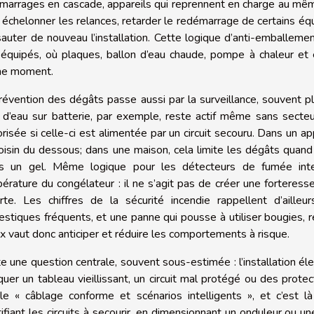
marrages en cascade, appareils qui reprennent en charge au mêm
 échelonner les relances, retarder le redémarrage de certains équ
 sauter de nouveau l’installation. Cette logique d’anti-emballeme
 équipés, où plaques, ballon d’eau chaude, pompe à chaleur et 
e moment.
révention des dégâts passe aussi par la surveillance, souvent pl
e d’eau sur batterie, par exemple, reste actif même sans secte
risée si celle-ci est alimentée par un circuit secouru. Dans un a
oisin du dessous; dans une maison, cela limite les dégâts qua
s un gel. Même logique pour les détecteurs de fumée inte
érature du congélateur : il ne s’agit pas de créer une forteres
erte. Les chiffres de la sécurité incendie rappellent d’aill
stiques fréquents, et une panne qui pousse à utiliser bougies, ré
x vaut donc anticiper et réduire les comportements à risque.
e une question centrale, souvent sous-estimée : l’installation é
uer un tableau vieillissant, un circuit mal protégé ou des protec
le « câblage conforme et scénarios intelligents », et c’est là 
tifiant les circuits à secourir, en dimensionnant un onduleur ou u