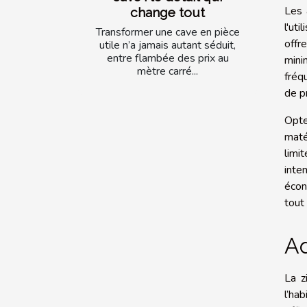
Les 
change tout
l'ut
Transformer une cave en pièce
offr
utile n’a jamais autant séduit,
entre flambée des prix au
mini
mètre carré...
fréq
de p
Opte
maté
limi
inte
écon
tout
Ad
La z
l’ha