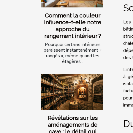
So
Comment la couleur
Les 
influence-t-elle notre
bâti
approche du
rangement intérieur ?
stru
chal
Pourquoi certains intérieurs
paraissent instantanément «
dépe
rangés », même quand les
des 
étagères...
L’in
à gé
isol
fact
pour
immo
Révélations sur les
Du
aménagements de
cave : le détail qui