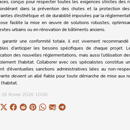
caces, conçus pour respecter toutes les exigences strictes des n
ondérant dans la prévention des chutes et la protection des
raintes d’esthétique et de durabilité imposées par la réglementat
ose facilite la mise en œuvre de solutions robustes, optimisan
extes urbains ou en rénovation de bâtiments anciens.
 garantir une conformité totale, il est vivement recommandé 
bles d’anticiper les besoins spécifiques de chaque projet. 
ication des nouvelles réglementations, mais aussi l’utilisation d
blement l’habitat. Collaborer avec ces spécialistes constitue 
ant d’éventuelles sanctions administratives liées au non-resp
vante devient un allié fiable pour toute démarche de mise aux nor
l’habitat.
i 26 février 2026 10:00