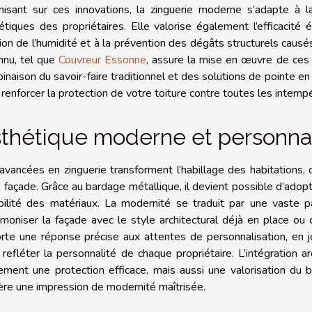
isant sur ces innovations, la zinguerie moderne s’adapte à l
étiques des propriétaires. Elle valorise également l’efficacit
ion de l’humidité et à la prévention des dégâts structurels causés p
nnu, tel que
Couvreur Essonne
, assure la mise en œuvre de ces 
inaison du savoir-faire traditionnel et des solutions de pointe en
 renforcer la protection de votre toiture contre toutes les intempé
thétique moderne et personna
avancées en zinguerie transforment l’habillage des habitations, 
a façade. Grâce au bardage métallique, il devient possible d’adop
bilité des matériaux. La modernité se traduit par une vaste 
rmoniser la façade avec le style architectural déjà en place ou d
rte une réponse précise aux attentes de personnalisation, en joua
 refléter la personnalité de chaque propriétaire. L’intégration a
ement une protection efficace, mais aussi une valorisation du b
ère une impression de modernité maîtrisée.