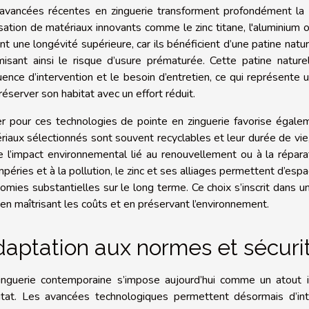
avancées récentes en zinguerie transforment profondément la 
ilisation de matériaux innovants comme le zinc titane, l'aluminium
ent une longévité supérieure, car ils bénéficient d’une patine natur
misant ainsi le risque d’usure prématurée. Cette patine naturel
uence d’intervention et le besoin d’entretien, ce qui représente 
réserver son habitat avec un effort réduit.
r pour ces technologies de pointe en zinguerie favorise égal
riaux sélectionnés sont souvent recyclables et leur durée de vie, 
te l’impact environnemental lié au renouvellement ou à la répar
mpéries et à la pollution, le zinc et ses alliages permettent d’espa
omies substantielles sur le long terme. Ce choix s’inscrit dans u
 en maîtrisant les coûts et en préservant l’environnement.
aptation aux normes et sécuri
inguerie contemporaine s’impose aujourd’hui comme un atout i
bitat. Les avancées technologiques permettent désormais d’i