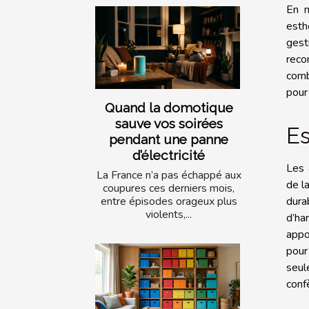
En m
esth
gest
reco
comb
pour
Quand la domotique
sauve vos soirées
Es
pendant une panne
d’électricité
Les 
La France n’a pas échappé aux
de l
coupures ces derniers mois,
dura
entre épisodes orageux plus
violents,...
d’ha
appo
pour
seul
conf