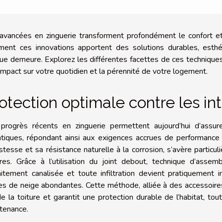
avancées en zinguerie transforment profondément le confort e
ent ces innovations apportent des solutions durables, esthét
ue demeure. Explorez les différentes facettes de ces techniques 
 impact sur votre quotidien et la pérennité de votre logement.
otection optimale contre les i
progrès récents en zinguerie permettent aujourd’hui d’assure
atiques, répondant ainsi aux exigences accrues de performance 
stesse et sa résistance naturelle à la corrosion, s’avère particul
ures. Grâce à l’utilisation du joint debout, technique d’assem
aitement canalisée et toute infiltration devient pratiquement
es de neige abondantes. Cette méthode, alliée à des accessoire
de la toiture et garantit une protection durable de l’habitat, t
tenance.