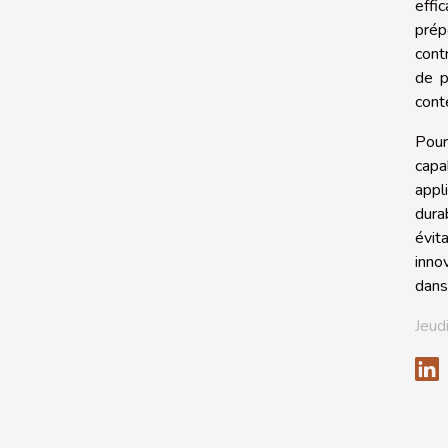
effi
prép
cont
de p
cont
Pour
capa
appl
dura
évit
inno
dans 
Jeud