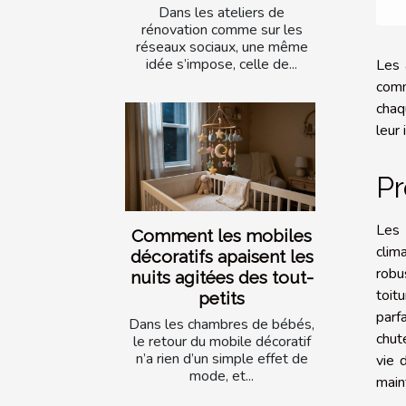
Dans les ateliers de
rénovation comme sur les
réseaux sociaux, une même
idée s’impose, celle de...
Les 
comm
chaq
leur
Pr
Les 
Comment les mobiles
clim
décoratifs apaisent les
robu
nuits agitées des tout-
toit
petits
parf
Dans les chambres de bébés,
chut
le retour du mobile décoratif
n’a rien d’un simple effet de
vie 
mode, et...
main