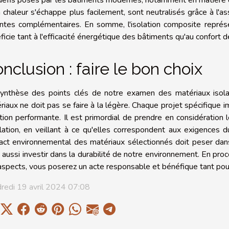
a chaleur s'échappe plus facilement, sont neutralisés grâce à l'a
antes complémentaires. En somme, l'isolation composite représe
ficie tant à l'efficacité énergétique des bâtiments qu'au confort 
nclusion : faire le bon choix
ynthèse des points clés de notre examen des matériaux isolants
riaux ne doit pas se faire à la légère. Chaque projet spécifique 
ation performante. Il est primordial de prendre en considératio
olation, en veillant à ce qu'elles correspondent aux exigences du
pact environnemental des matériaux sélectionnés doit peser dans 
t aussi investir dans la durabilité de notre environnement. En pro
aspects, vous poserez un acte responsable et bénéfique tant pour
redi 19 avril 2024 07:08