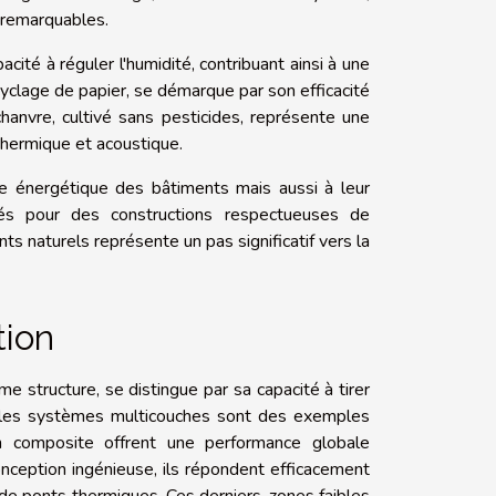
s remarquables.
acité à réguler l'humidité, contribuant ainsi à une
cyclage de papier, se démarque par son efficacité
chanvre, cultivé sans pesticides, représente une
 thermique et acoustique.
e énergétique des bâtiments mais aussi à leur
giés pour des constructions respectueuses de
ts naturels représente un pas significatif vers la
tion
e structure, se distingue par sa capacité à tirer
 les systèmes multicouches sont des exemples
on composite offrent une performance globale
onception ingénieuse, ils répondent efficacement
e ponts thermiques. Ces derniers, zones faibles