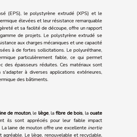
sé (EPS), le polystyrène extrudé (XPS) et le
thermique élevées et leur résistance remarquable
reté et sa facilité de découpe, offre un rapport
e gamme de projets. Le polystyrène extrudé se
résistance aux charges mécaniques et une capacité
ées à de fortes sollicitations. Le polyuréthane,
ermique particulièrement faible, ce qui permet
ec des épaisseurs réduites. Ces matériaux sont
s'adapter à diverses applications extérieures,
thermique des bâtiments.
aine de mouton
, le
liège
, la
fibre de bois
, la
ouate
 ils sont appréciés pour leur faible impact
n. La laine de mouton offre une excellente
inertie
et agréable. Le liège, renouvelable et recyclable,