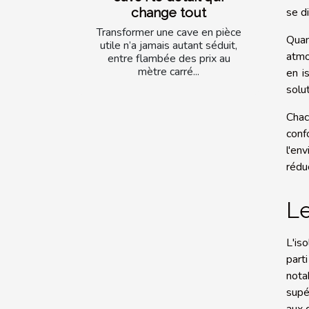
change tout
se d
Transformer une cave en pièce
Quan
utile n’a jamais autant séduit,
atmo
entre flambée des prix au
mètre carré...
en i
solu
Chac
conf
l'en
rédu
Le
L'is
part
nota
supé
aux 