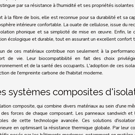
istingue par sa résistance à l'humidité et ses propriétés isolante
t à la fibre de bois, elle est reconnue pour sa durabilité et sa cap
sphère intérieure confortable. La ouate de cellulose, issue du re
solation phonique et sa simplicité de mise en œuvre. Enfin, le 
tion écologique et durable, tout en assurant un excellent confort
un de ces matériaux contribue non seulement à la performanc
ort de vie. Leur biocompatibilité en fait des choix privilé
vironnement et de la santé des occupants. L'adoption de ces isolan
ction de l'empreinte carbone de l'habitat moderne.
s systèmes composites d'isola
olation composite, qui combine divers matériaux au sein d'une mêm
i des forces de chaque composant. Les panneaux sandwich et
bles de cette technologie avancée. Ces solutions d'isolati
rieure en optimisant la résistance thermique globale. Par leur c
défis posés par les bâtiments modernes, notamment en matière d