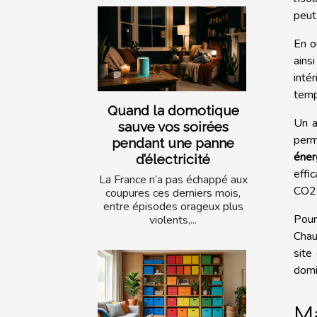
peut
En o
ains
intér
temp
Quand la domotique
Un a
sauve vos soirées
perm
pendant une panne
éner
d’électricité
effi
La France n’a pas échappé aux
CO2
coupures ces derniers mois,
entre épisodes orageux plus
Pour
violents,...
Chau
site
domi
Ma