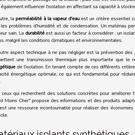
 également influencer l'isolation en affectant sa capacité à stocker
utre, la
perméabilité à la vapeur d'eau
est un critère essentiel c
i les problèmes d'humidité et de condensation. Un matériau per
ieur sain. La
durabilité
est aussi un facteur à considérer ; un isol
s, malgré les conditions climatiques et environnementales.
utre aspect technique à ne pas négliger est la prévention des
ettent une transmission thermique plus importante que le res
gétique
de l'isolation. En tenant compte de ces différents critères
cacité énergétique optimale, ce qui est fondamental pour rédui
.
 ceux qui recherchent des solutions concrètes pour améliorer l'i
d Moins Cher" propose des informations et des produits adaptés
 est une ressource incontournable pour réaliser des économies
cile.
tériaux isolants synthétiques