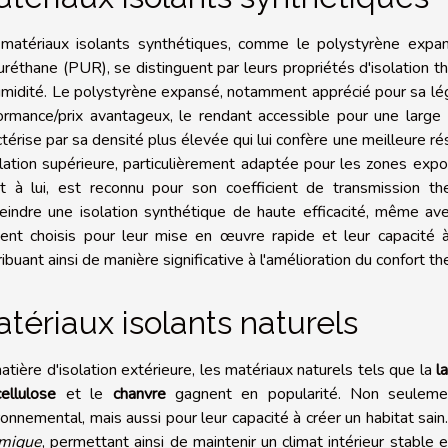
matériaux isolants synthétiques, comme le polystyrène expan
uréthane (PUR), se distinguent par leurs propriétés d'isolation 
humidité. Le polystyrène expansé, notamment apprécié pour sa légè
ormance/prix avantageux, le rendant accessible pour une larg
ctérise par sa densité plus élevée qui lui confère une meilleure 
olation supérieure, particulièrement adaptée pour les zones expos
t à lui, est reconnu pour son coefficient de transmission th
teindre une isolation synthétique de haute efficacité, même av
ent choisis pour leur mise en œuvre rapide et leur capacité à 
ribuant ainsi de manière significative à l'amélioration du confort 
tériaux isolants naturels
atière d'isolation extérieure, les matériaux naturels tels que la
l
ellulose
et le
chanvre
gagnent en popularité. Non seulement
ronnemental, mais aussi pour leur capacité à créer un habitat sai
rmique
, permettant ainsi de maintenir un climat intérieur stable 