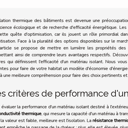
olation thermique des bâtiments est devenue une préoccupatio
cience écologique et de recherche d'efficacité énergétique. Les 
ette quête d'optimisation, car ils jouent un rôle primordial d
tisation. Face à la pluralité des options disponibles sur le marché,
article se propose de mettre en lumière les propriétés des 
ettant ainsi de comprendre leurs avantages respectifs. Découvre
ères qui définissent l'efficacité d'un matériau isolant. Nous vou
antes pour faire de votre habitat un modèle d'économie d'énergie e
 à une meilleure compréhension pour faire des choix pertinents e
s critères de performance d'un
 évaluer la performance d'un matériau isolant destiné à l'extérieu
onductivité thermique
, qui mesure la capacité d'un matériau à tran
la valeur est faible, meilleure est l'isolation. La
résistance thermi
olant empêche le passage de la chaleur ; plus elle est élevée, plu