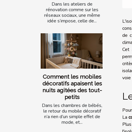
Dans les ateliers de
rénovation comme sur les
réseaux sociaux, une même
idée s’impose, celle de...
L'is
cons
de c
clima
Cet 
perm
crit
isol
Comment les mobiles
voie
décoratifs apaisent les
nuits agitées des tout-
Le
petits
Dans les chambres de bébés,
Pour
le retour du mobile décoratif
n’a rien d’un simple effet de
La
c
mode, et...
Plus 
l'is