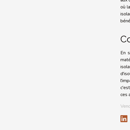
où l
isol
béné
Co
En s
maté
isol
d'is
l'im
c'es
ces 
Vend