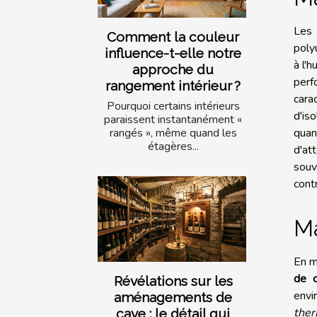
Les 
Comment la couleur
poly
influence-t-elle notre
à l'
approche du
perf
rangement intérieur ?
cara
Pourquoi certains intérieurs
d'is
paraissent instantanément «
quan
rangés », même quand les
étagères...
d'at
souv
cont
Ma
En m
de c
Révélations sur les
envi
aménagements de
the
cave : le détail qui