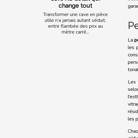
change tout
gara
Transformer une cave en pièce
utile n’a jamais autant séduit,
Pe
entre flambée des prix au
mètre carré...
La
p
les 
cons
pers
tona
Les
selo
l'es
vitr
résid
les 
Chaq