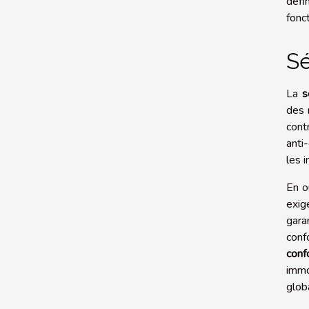
défi
fonct
Sé
La
s
des 
cont
anti
les i
En o
exig
gara
conf
conf
immo
glob