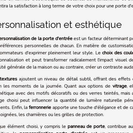
ntira la satisfaction à long terme de votre choix pour une porte d'
rsonnalisation et esthétique
ersonnalisation de la porte d'entrée
est un facteur déterminant po
préférences personnelles de chacun. En matière de customisatio
ommateurs d'exprimer pleinement leur style. Le
choix des coul
onnalisation et peut transformer radicalement l'impact visuel d
lité générale de la maison ou au contraire, créer un contraste auda
textures
ajoutent un niveau de détail subtil, offrant des effet
n les moments de la journée. Quant aux options de
vitrage
, 
thétique avec des motifs décoratifs ou des verres teintés, mais a
age choisi peut influencer la quantité de lumière naturelle pén
ents. Enfin, la
ferronnerie
apporte une touche d'élégance et de car
poignées, les charnières ou les grilles de protection.
ue élément choisi, y compris le
panneau de porte
, contribue a