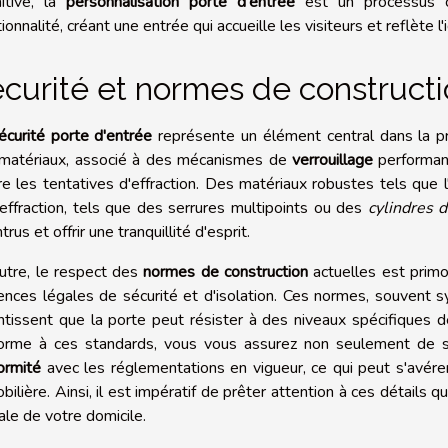
nitive, la
personnalisation porte d'entrée
est un processus cr
ionnalité, créant une entrée qui accueille les visiteurs et reflète l
curité et normes de construct
écurité porte d'entrée
représente un élément central dans la pro
matériaux, associé à des mécanismes de
verrouillage
performant
re les tentatives d'effraction. Des matériaux robustes tels que l'
-effraction, tels que des serrures multipoints ou des
cylindres 
ntrus et offrir une tranquillité d'esprit.
utre, le respect des
normes de construction
actuelles est primo
ences légales de sécurité et d'isolation. Ces normes, souvent s
ntissent que la porte peut résister à des niveaux spécifiques de
orme à ces standards, vous vous assurez non seulement de sa
ormité
avec les réglementations en vigueur, ce qui peut s'avére
bilière. Ainsi, il est impératif de prêter attention à ces détails q
ale de votre domicile.