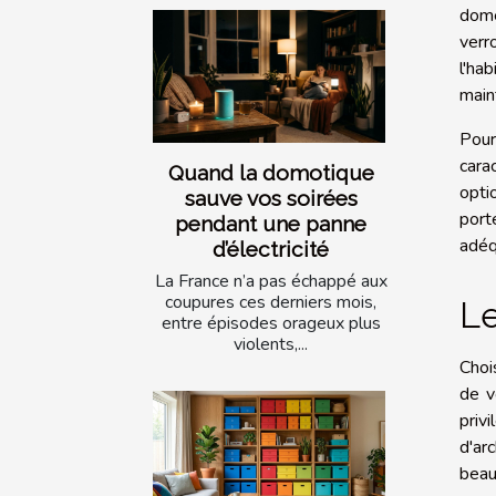
dome
verr
l'ha
main
Pour
cara
Quand la domotique
opti
sauve vos soirées
port
pendant une panne
adéq
d’électricité
La France n’a pas échappé aux
coupures ces derniers mois,
Le
entre épisodes orageux plus
violents,...
Choi
de v
priv
d'ar
beau