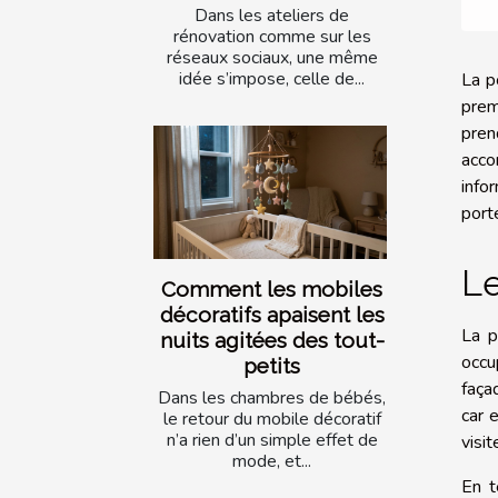
Dans les ateliers de
rénovation comme sur les
réseaux sociaux, une même
idée s’impose, celle de...
La p
prem
pren
acco
info
port
Le
Comment les mobiles
décoratifs apaisent les
La p
nuits agitées des tout-
occu
petits
faça
Dans les chambres de bébés,
car 
le retour du mobile décoratif
n’a rien d’un simple effet de
visit
mode, et...
En t