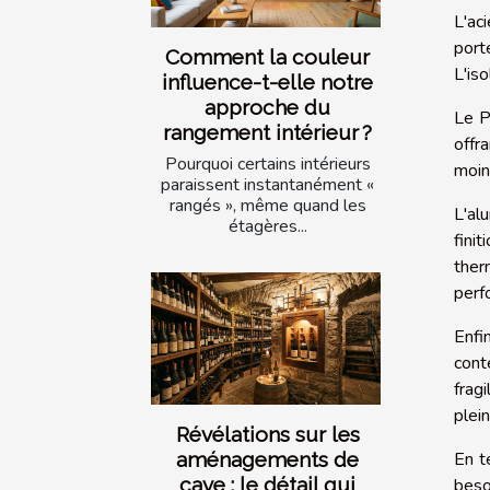
L'aci
port
Comment la couleur
L'is
influence-t-elle notre
approche du
Le P
rangement intérieur ?
offr
Pourquoi certains intérieurs
moin
paraissent instantanément «
rangés », même quand les
L'al
étagères...
fini
ther
perf
Enfi
cont
frag
plein
Révélations sur les
aménagements de
En t
cave : le détail qui
beso