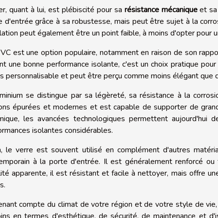
er, quant à lui, est plébiscité pour sa
résistance mécanique
et sa 
e d'entrée grâce à sa robustesse, mais peut être sujet à la corro
olation peut également être un point faible, à moins d'opter pour
VC est une option populaire, notamment en raison de son rapport
ant une bonne performance isolante, c'est un choix pratique po
s personnalisable et peut être perçu comme moins élégant que d
uminium se distingue par sa légèreté, sa résistance à la corrosio
tions épurées et modernes et est capable de supporter de grands
mique, les avancées technologiques permettent aujourd'hui 
ormances isolantes considérables.
n, le verre est souvent utilisé en complément d'autres matéri
emporain à la porte d'entrée. Il est généralement renforcé o
ilité apparente, il est résistant et facile à nettoyer, mais offre
s.
enant compte du climat de votre région et de votre style de vie, 
ins en termes d'esthétique, de sécurité, de maintenance et d'i