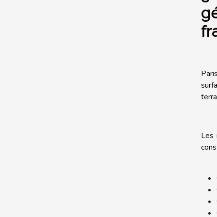
gé
fr
Pari
surf
terr
Les 
const