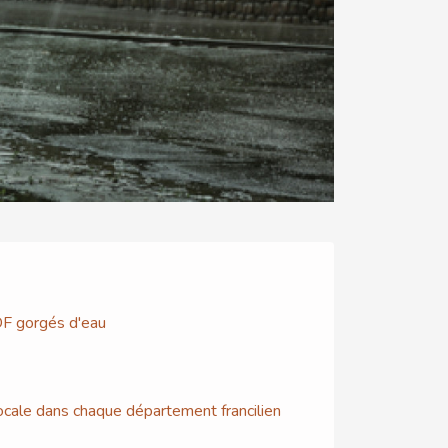
DF gorgés d'eau
locale dans chaque département francilien