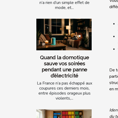
Vous
n’a rien d’un simple effet de
diff
mode, et...
Quand la domotique
sauve vos soirées
pendant une panne
De t
d’électricité
part
stru
La France n’a pas échappé aux
coupures ces derniers mois,
en m
entre épisodes orageux plus
violents,...
Iden
du t