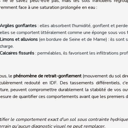
 ne le savez peut-être pas, mais les sols franciliens regrou
éremment face à une saturation prolongée en eau :
Argiles gonflantes
: elles absorbent l'humidité, gonflent et perde
elles se comportent littéralement comme une éponge sous vos f
Limons et alluvions
(en bordure de Seine et de Marne) : ils sont 
charge.
Calcaires fissurés
: perméables, ils favorisent les infiltrations pro
ous, le
phénomène de retrait-gonflement
(mouvement du sol dire
iculièrement redouté en IDF. Des tassements différentiels, c
cture, peuvent compromettre durablement la stabilité de vos ou
esure de quantifier ces comportements avant que les premiers d
tifier le comportement exact d'un sol sous contrainte hydriq
errain qu'aucun diagnostic visuel ne peut remplacer.