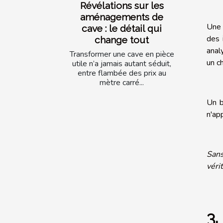
Révélations sur les
aménagements de
Une 
cave : le détail qui
des
change tout
anal
Transformer une cave en pièce
un c
utile n’a jamais autant séduit,
entre flambée des prix au
mètre carré...
Un b
n'ap
Sans
véri
3.