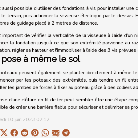
t aussi possible d’utiliser des fondations à vis pour installer une c
 le terrain, puis actionner la visseuse électrique par le dessus. 
 bras de guidage placé à 2 mètres de distance.
t important de vérifier la verticalité de la visseuse à l’aide d’un 
ncer la fondation jusqu’à ce que son extrémité parvienne au raz du
tion, régler sa hauteur et l'immobiliser à l’aide des 3 vis prévues à
 pose à même le sol
poteaux peuvent également se planter directement à même le s
encer par les poteaux des extrémités, puis tendre un fil entre 
aller les jambes de forces à fixer au poteau grâce à des colliers
ose d’une clôture en fil de fer peut sembler être une étape com
ible de créer une barrière fiable pour sécuriser et délimiter sa pro
di 10 juin 2023 02:12