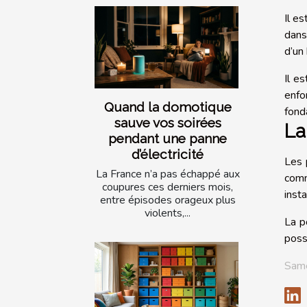
Il es
dans
d’un
Il es
enfo
Quand la domotique
fonda
sauve vos soirées
La
pendant une panne
d’électricité
Les 
La France n’a pas échappé aux
comm
coupures ces derniers mois,
inst
entre épisodes orageux plus
violents,...
La p
poss
Same