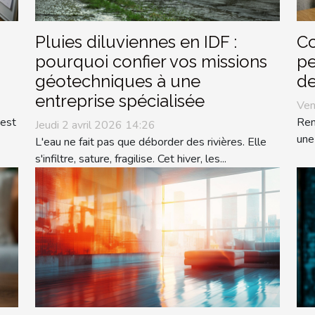
Pluies diluviennes en IDF :
Co
pourquoi confier vos missions
pe
géotechniques à une
de
entreprise spécialisée
Ven
 est
Ren
Jeudi 2 avril 2026 14:26
une
L'eau ne fait pas que déborder des rivières. Elle
s'infiltre, sature, fragilise. Cet hiver, les...