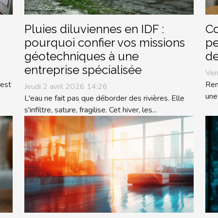
Pluies diluviennes en IDF :
Co
pourquoi confier vos missions
pe
géotechniques à une
de
entreprise spécialisée
Ven
 est
Ren
Jeudi 2 avril 2026 14:26
une
L'eau ne fait pas que déborder des rivières. Elle
s'infiltre, sature, fragilise. Cet hiver, les...