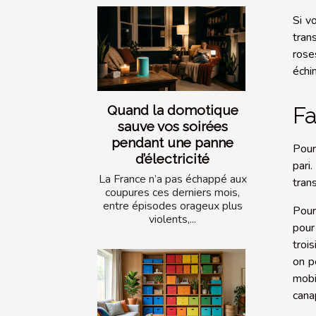
Si v
tran
rose
échin
Quand la domotique
Fa
sauve vos soirées
pendant une panne
Pour
d’électricité
pari
La France n’a pas échappé aux
tran
coupures ces derniers mois,
entre épisodes orageux plus
Pour
violents,...
pour
troi
on p
mobi
cana