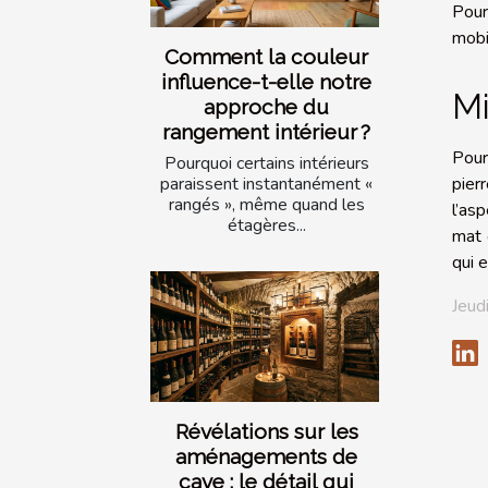
Pour
mobi
Comment la couleur
influence-t-elle notre
Mi
approche du
rangement intérieur ?
Pour
Pourquoi certains intérieurs
paraissent instantanément «
pier
rangés », même quand les
l’as
étagères...
mat 
qui e
Jeud
Révélations sur les
aménagements de
cave : le détail qui