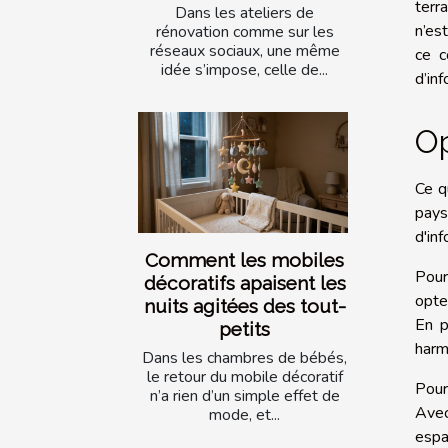
terr
Dans les ateliers de
n’es
rénovation comme sur les
réseaux sociaux, une même
ce c
idée s’impose, celle de...
d’inf
Op
Ce qu
pays
d'in
Comment les mobiles
Pour
décoratifs apaisent les
opte
nuits agitées des tout-
En p
petits
harm
Dans les chambres de bébés,
le retour du mobile décoratif
Pour
n’a rien d’un simple effet de
Avec
mode, et...
espa