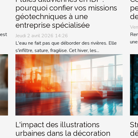
pourquoi confier vos missions
pe
géotechniques à une
de
entreprise spécialisée
Ven
 est
Ren
Jeudi 2 avril 2026 14:26
une
L'eau ne fait pas que déborder des rivières. Elle
s'infiltre, sature, fragilise. Cet hiver, les...
L'impact des illustrations
St
urbaines dans la décoration
dé