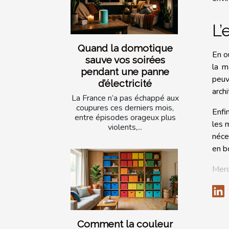
L’
Quand la domotique
En o
sauve vos soirées
la m
pendant une panne
peuv
d’électricité
archi
La France n’a pas échappé aux
coupures ces derniers mois,
Enfi
entre épisodes orageux plus
les 
violents,...
néce
en b
Merc
Comment la couleur