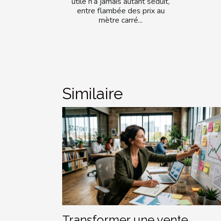
utile n’a jamais autant séduit,
entre flambée des prix au
mètre carré...
Similaire
Transformer une vente