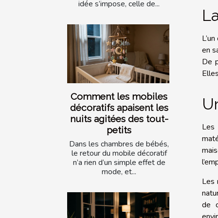
idée s’impose, celle de...
La
L’un
en s
De p
Elle
Comment les mobiles
Un
décoratifs apaisent les
nuits agitées des tout-
Les 
petits
maté
Dans les chambres de bébés,
mais
le retour du mobile décoratif
l’em
n’a rien d’un simple effet de
mode, et...
Les 
natu
de c
envi