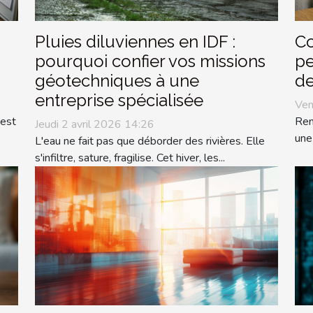
Pluies diluviennes en IDF :
Co
pourquoi confier vos missions
pe
géotechniques à une
de
entreprise spécialisée
Ven
 est
Ren
Jeudi 2 avril 2026 14:26
une
L'eau ne fait pas que déborder des rivières. Elle
s'infiltre, sature, fragilise. Cet hiver, les...