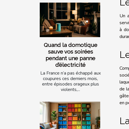
Le
Un a
servi
à do
dura
Quand la domotique
sauve vos soirées
Le
pendant une panne
d’électricité
Comp
La France n’a pas échappé aux
soci
coupures ces derniers mois,
laqu
entre épisodes orageux plus
de l
violents,...
gâte
en p
La