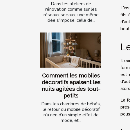
Dans les ateliers de
L'in
rénovation comme sur les
fils
réseaux sociaux, une même
idée s’impose, celle de...
d'au
bouti
Le
Il e
form
est 
Comment les mobiles
d'au
décoratifs apaisent les
alors
nuits agitées des tout-
petits
La f
Dans les chambres de bébés,
prés
le retour du mobile décoratif
pous
n’a rien d’un simple effet de
mode, et...