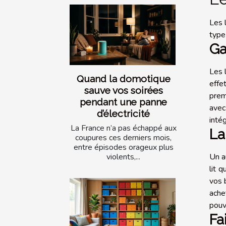
Les 
type
Ga
Les 
Quand la domotique
effe
sauve vos soirées
prem
pendant une panne
avec
d’électricité
inté
La France n’a pas échappé aux
La
coupures ces derniers mois,
entre épisodes orageux plus
violents,...
Un a
lit 
vos 
ache
pouv
Fa