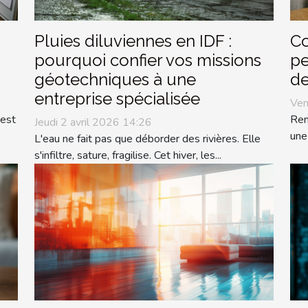
Pluies diluviennes en IDF :
Co
pourquoi confier vos missions
pe
géotechniques à une
de
entreprise spécialisée
Ven
 est
Ren
Jeudi 2 avril 2026 14:26
une
L'eau ne fait pas que déborder des rivières. Elle
s'infiltre, sature, fragilise. Cet hiver, les...