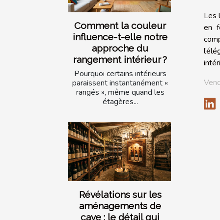
Les 
Comment la couleur
en f
influence-t-elle notre
comp
approche du
l’él
rangement intérieur ?
inté
Pourquoi certains intérieurs
Vend
paraissent instantanément «
rangés », même quand les
étagères...
Révélations sur les
aménagements de
cave : le détail qui