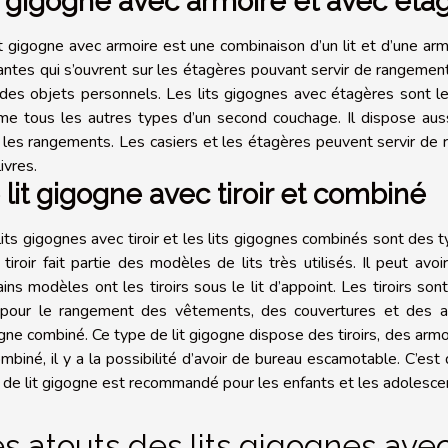
t gigogne avec armoire et avec éta
it gigogne avec armoire est une combinaison d’un lit et d’une arm
antes qui s’ouvrent sur les étagères pouvant servir de rangement
des objets personnels. Les lits gigognes avec étagères sont le li
e tous les autres types d’un second couchage. Il dispose aussi
 les rangements. Les casiers et les étagères peuvent servir de 
livres.
 lit gigogne avec tiroir et combiné
lits gigognes avec tiroir et les lits gigognes combinés sont des typ
 tiroir fait partie des modèles de lits très utilisés. Il peut avoir
ains modèles ont les tiroirs sous le lit d’appoint. Les tiroirs so
 pour le rangement des vêtements, des couvertures et des aff
gne combiné. Ce type de lit gigogne dispose des tiroirs, des arm
combiné, il y a la possibilité d’avoir de bureau escamotable. C’est
 de lit gigogne est recommandé pour les enfants et les adolesce
s atouts des lits gigognes av