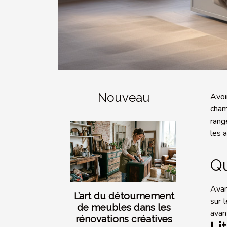
Nouveau
Avoi
cham
rang
les 
Qu
Avan
L’art du détournement
sur 
de meubles dans les
avan
rénovations créatives