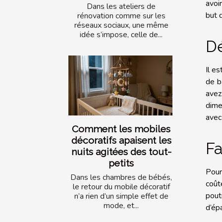
avoi
Dans les ateliers de
but 
rénovation comme sur les
réseaux sociaux, une même
idée s’impose, celle de...
Dé
Il e
de b
avez
dime
avec
Comment les mobiles
décoratifs apaisent les
Fa
nuits agitées des tout-
petits
Pour
Dans les chambres de bébés,
coût
le retour du mobile décoratif
pout
n’a rien d’un simple effet de
mode, et...
d’ép