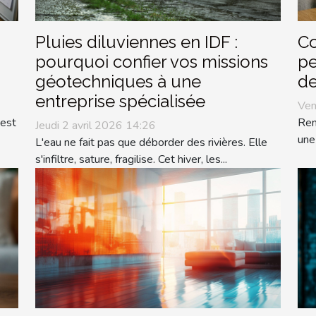
Pluies diluviennes en IDF :
Co
pourquoi confier vos missions
pe
géotechniques à une
de
entreprise spécialisée
Ven
 est
Ren
Jeudi 2 avril 2026 14:26
une
L'eau ne fait pas que déborder des rivières. Elle
s'infiltre, sature, fragilise. Cet hiver, les...