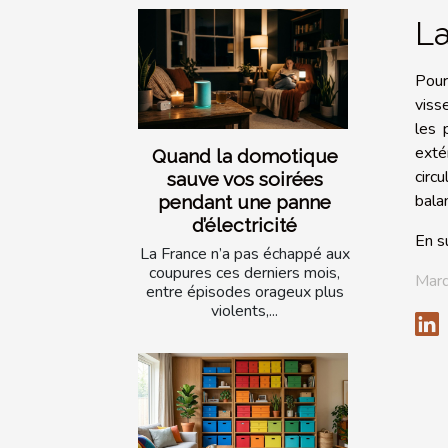
La
Pour
viss
les 
exté
Quand la domotique
circ
sauve vos soirées
bala
pendant une panne
d’électricité
En s
La France n’a pas échappé aux
coupures ces derniers mois,
Mard
entre épisodes orageux plus
violents,...