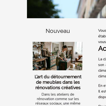
Nouveau
Vous
étab
vous
Ac
La c
son 
clim
clima
L’art du détournement
de meubles dans les
En e
rénovations créatives
Il e
Dans les ateliers de
disp
rénovation comme sur les
réseaux sociaux, une même