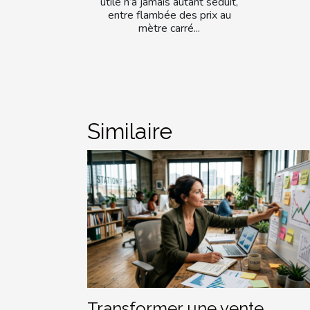
utile n’a jamais autant séduit,
entre flambée des prix au
mètre carré...
Similaire
Transformer une vente