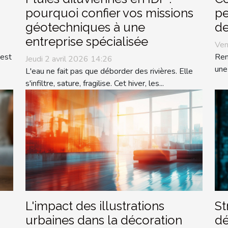
pourquoi confier vos missions
pe
géotechniques à une
de
entreprise spécialisée
Ven
 est
Ren
Jeudi 2 avril 2026 14:26
une
L'eau ne fait pas que déborder des rivières. Elle
s'infiltre, sature, fragilise. Cet hiver, les...
L'impact des illustrations
St
urbaines dans la décoration
dé