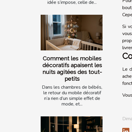
Pour
idée s’impose, celle de...
bout
Cepe
Si v
vous
prop
livrer
Co
Comment les mobiles
décoratifs apaisent les
Le c
nuits agitées des tout-
ache
petits
fonct
Dans les chambres de bébés,
le retour du mobile décoratif
Vous
n’a rien d’un simple effet de
mode, et...
Dima