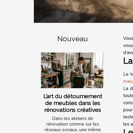
Nouveau
Vous
vous
d’av
La
Le t
mais
La d
tout
L’art du détournement
cons
de meubles dans les
pour
rénovations créatives
tech
Dans les ateliers de
les 
rénovation comme sur les
réseaux sociaux, une même
Le