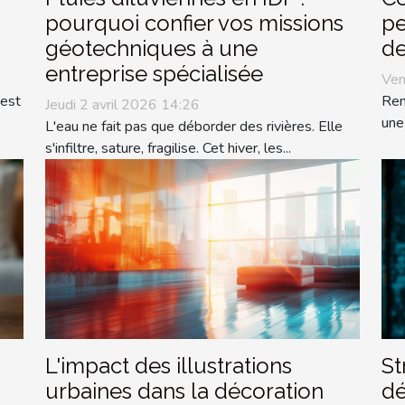
pourquoi confier vos missions
pe
géotechniques à une
de
entreprise spécialisée
Ven
 est
Ren
Jeudi 2 avril 2026 14:26
une
L'eau ne fait pas que déborder des rivières. Elle
s'infiltre, sature, fragilise. Cet hiver, les...
L'impact des illustrations
St
urbaines dans la décoration
dé