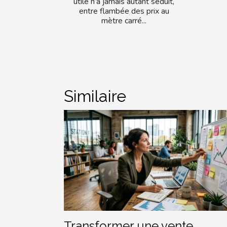
utile n’a jamais autant séduit,
entre flambée des prix au
mètre carré...
Similaire
Transformer une vente