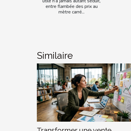
utile n’a jamais autant séduit,
entre flambée des prix au
mètre carré...
Similaire
Transformer une vente