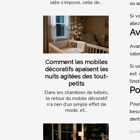
idée s’impose, celle de...
ou a
Si v
alle
Av
Avan
salo
Comment les mobiles
Si v
décoratifs apaisent les
est 
nuits agitées des tout-
l'ins
petits
Po
Dans les chambres de bébés,
le retour du mobile décoratif
Pour
n’a rien d’un simple effet de
mode, et...
beso
dent
Jeud