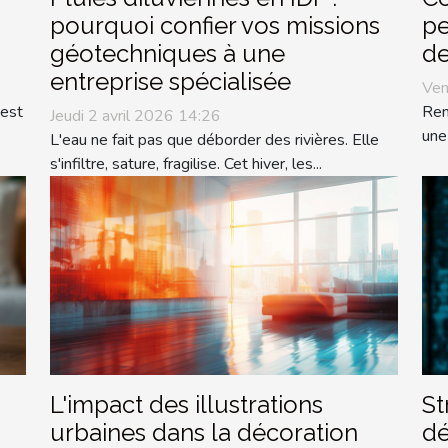
pourquoi confier vos missions
pe
géotechniques à une
de
entreprise spécialisée
Ven
 est
Ren
Jeudi 2 avril 2026 14:26
une
L'eau ne fait pas que déborder des rivières. Elle
s'infiltre, sature, fragilise. Cet hiver, les...
L'impact des illustrations
St
urbaines dans la décoration
dé