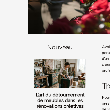
Nouveau
Avoi
pert
d’un
crée
prof
Tr
L’art du détournement
Pour
de meubles dans les
pres
rénovations créatives
de vo