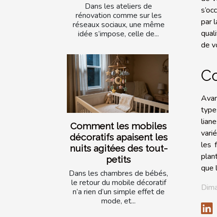
Dans les ateliers de
s’oc
rénovation comme sur les
par 
réseaux sociaux, une même
qual
idée s’impose, celle de...
de v
Co
Avan
type
lian
Comment les mobiles
varié
décoratifs apaisent les
les 
nuits agitées des tout-
plan
petits
que 
Dans les chambres de bébés,
le retour du mobile décoratif
Dima
n’a rien d’un simple effet de
mode, et...