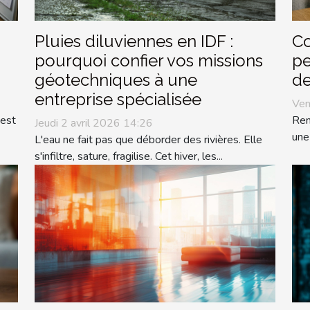
Pluies diluviennes en IDF :
Co
pourquoi confier vos missions
pe
géotechniques à une
de
entreprise spécialisée
Ven
 est
Ren
Jeudi 2 avril 2026 14:26
une
L'eau ne fait pas que déborder des rivières. Elle
s'infiltre, sature, fragilise. Cet hiver, les...