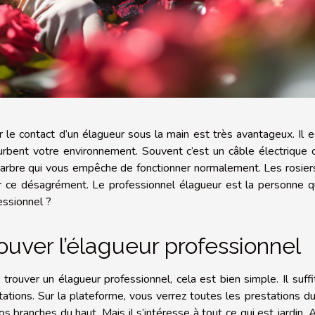
r le contact d’un élagueur sous la main est très avantageux. Il 
urbent votre environnement. Souvent c’est un câble électrique
 arbre qui vous empêche de fonctionner normalement. Les rosier
r ce désagrément. Le professionnel élagueur est la personne qu
essionnel ?
ouver l’élagueur professionnel
 trouver un élagueur professionnel, cela est bien simple. Il suffi
tations. Sur la plateforme, vous verrez toutes les prestations d
s branches du haut. Mais il s’intéresse à tout ce qui est jardin. Ai