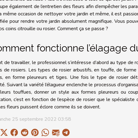
cupe également de l’entretien des fleurs afin d’empêcher les para
la même occasion de nettoyer votre jardin et même, il est passionn
ifiée pour rendre votre jardin absolument magnifique. Vous pouve
os coins citrouille ou rosier. Comment ça se passe ?
mment fonctionne l’élagage du
t de travailler, le professionnel s’intéresse d’abord au type de ro
s de rosiers. Les types de rosier arbustifs, en touffe, de form
es, en forme pleureurs et tiges. Une fois le type de rosier dét
té. Suivant la variété l’élagueur enclenche le processus d’organisati
fleurs touffues, donner un style aux formes pleureurs ou coupe
tation, c’est en fonction de l’espèce de rosier que le spécialiste 
les fleurs puissent éclore comme ils se doivent.
nche 25 septembre 2022 03:58