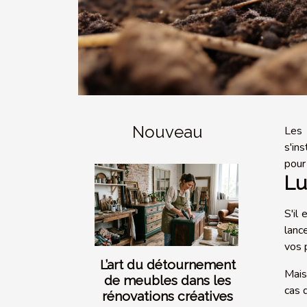
Nouveau
Les 
s'in
pour
Lu
S'il 
lanc
vos 
L’art du détournement
Mais 
de meubles dans les
cas 
rénovations créatives